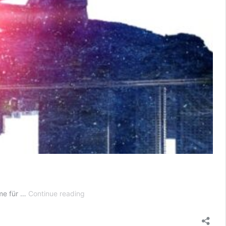
Ausgeglichenheit:
yme für …
Continue reading
Tipps
Für
Innere