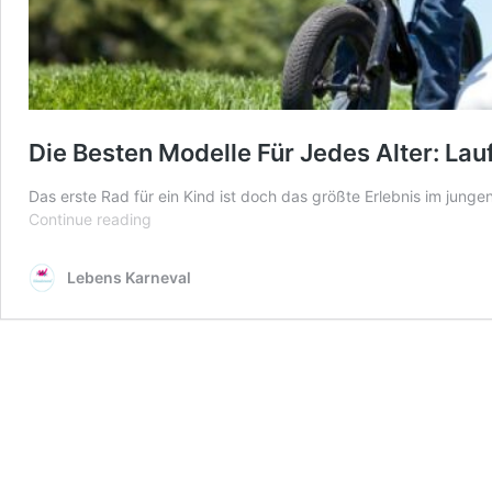
Die Besten Modelle Für Jedes Alter: La
Das erste Rad für ein Kind ist doch das größte Erlebnis im junge
Die
Continue reading
Besten
Modelle
Lebens Karneval
Für
Jedes
Alter:
Laufrad
Ab
Wann?