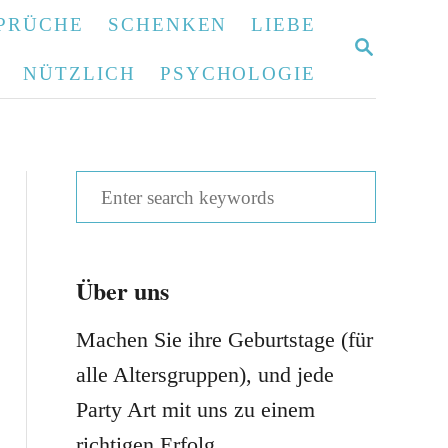
PRÜCHE
SCHENKEN
LIEBE
S
E
NÜTZLICH
PSYCHOLOGIE
A
R
C
H
S
e
a
Über uns
r
c
Machen Sie ihre Geburtstage (für
h
alle Altersgruppen), und jede
f
Party Art mit uns zu einem
o
richtigen Erfolg.