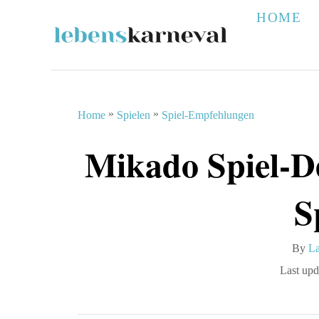
S
HOME
k
i
p
t
»
»
Home
Spielen
Spiel-Empfehlungen
o
Mikado Spiel-D
C
o
S
n
t
A
By
La
e
u
P
Last upd
n
t
o
h
s
t