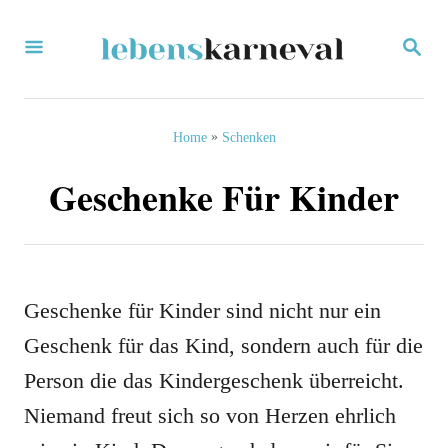
S
S
k
E
i
A
R
p
C
»
Home
Schenken
H
t
Geschenke Für Kinder
o
C
o
n
Geschenke für Kinder sind nicht nur ein
t
Geschenk für das Kind, sondern auch für die
e
Person die das Kindergeschenk überreicht.
n
Niemand freut sich so von Herzen ehrlich
t