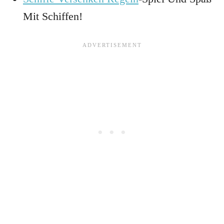
Mit Schiffen!