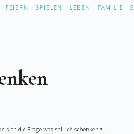
FEIERN
SPIELEN
LEBEN
FAMILIE
enken
n sich die Frage was soll ich schenken zu