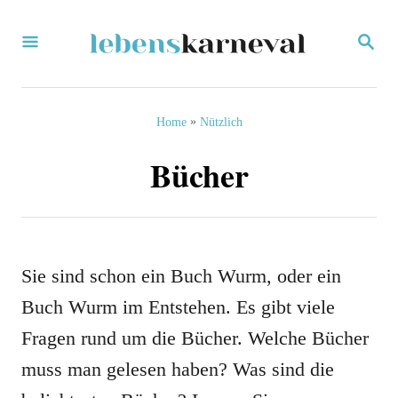
S
S
k
E
i
A
R
p
C
»
Home
Nützlich
H
t
Bücher
o
C
o
n
Sie sind schon ein Buch Wurm, oder ein
t
Buch Wurm im Entstehen. Es gibt viele
e
Fragen rund um die Bücher. Welche Bücher
n
muss man gelesen haben? Was sind die
t