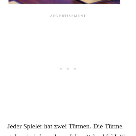
Jeder Spieler hat zwei Türmen. Die Türme