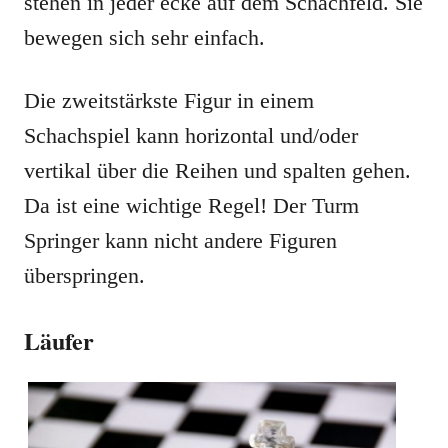
stehen in jeder ecke auf dem Schachfeld. Sie
bewegen sich sehr einfach.
Die zweitstärkste Figur in einem
Schachspiel kann horizontal und/oder
vertikal über die Reihen und spalten gehen.
Da ist eine wichtige Regel! Der Turm
Springer kann nicht andere Figuren
überspringen.
Läufer