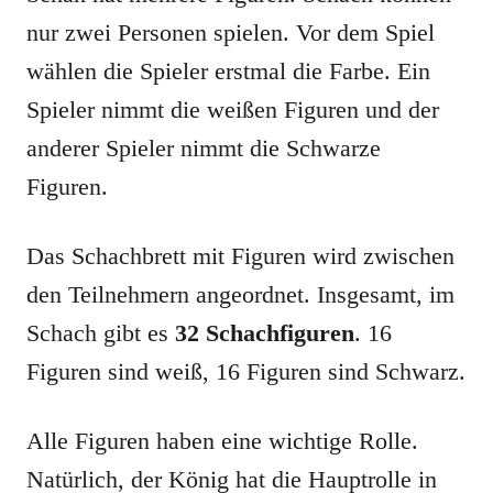
nur zwei Personen spielen. Vor dem Spiel
wählen die Spieler erstmal die Farbe. Ein
Spieler nimmt die weißen Figuren und der
anderer Spieler nimmt die Schwarze
Figuren.
Das Schachbrett mit Figuren wird zwischen
den Teilnehmern angeordnet. Insgesamt, im
Schach gibt es
32 Schachfiguren
. 16
Figuren sind weiß, 16 Figuren sind Schwarz.
Alle Figuren haben eine wichtige Rolle.
Natürlich, der König hat die Hauptrolle in