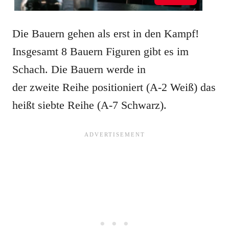
Die Bauern gehen als erst in den Kampf!
Insgesamt 8 Bauern Figuren gibt es im
Schach. Die Bauern werde in
der zweite Reihe positioniert (A-2 Weiß) das
heißt siebte Reihe (A-7 Schwarz).