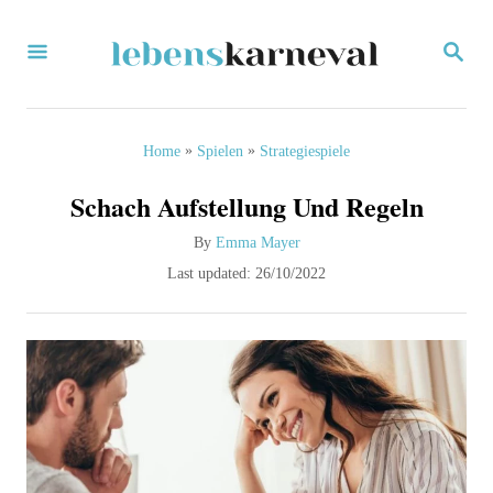
S
S
k
E
i
A
R
p
C
»
»
Home
Spielen
Strategiespiele
H
t
Schach Aufstellung Und Regeln
o
A
By
Emma Mayer
C
u
P
Last updated:
26/10/2022
o
t
o
h
n
s
o
t
t
r
e
e
d
o
n
n
t