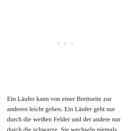
Ein Läufer kann von einer Brettseite zur
anderen leicht gehen. Ein Läufer geht nur
durch die weißen Felder und der andere nur
durch die schwarze. Sie wechseln niemals