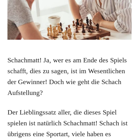
Schachmatt! Ja, wer es am Ende des Spiels
schafft, dies zu sagen, ist im Wesentlichen
der Gewinner! Doch wie geht die Schach
Aufstellung?
Der Lieblingssatz aller, die dieses Spiel
spielen ist natürlich Schachmatt! Schach ist
übrigens eine Sportart, viele haben es