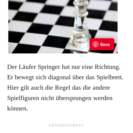
Der Läufer Springer hat nur eine Richtung.
Er bewegt sich diagonal über das Spielbrett.
Hier gilt auch die Regel das die andere
Spielfiguren nicht übersprungen werden
können.