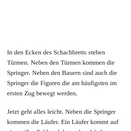
In den Ecken des Schachbretts stehen
Türmen. Neben den Türmen kommen die
Springer. Neben den Bauern sind auch die
Springer die Figuren die am häufigsten im
ersten Zug bewegt werden.
Jetzt geht alles leicht. Neben die Springer
kommen die Läufer. Ein Läufer kommt auf