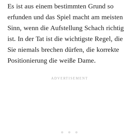
Es ist aus einem bestimmten Grund so
erfunden und das Spiel macht am meisten
Sinn, wenn die Aufstellung Schach richtig
ist. In der Tat ist die wichtigste Regel, die
Sie niemals brechen dürfen, die korrekte
Positionierung die weiße Dame.