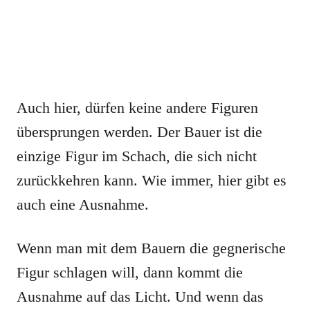
Auch hier, dürfen keine andere Figuren
übersprungen werden. Der Bauer ist die
einzige Figur im Schach, die sich nicht
zurückkehren kann. Wie immer, hier gibt es
auch eine Ausnahme.
Wenn man mit dem Bauern die gegnerische
Figur schlagen will, dann kommt die
Ausnahme auf das Licht. Und wenn das