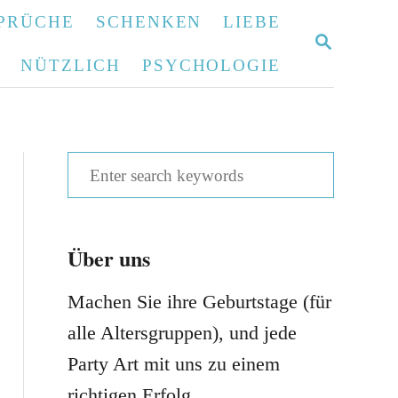
PRÜCHE
SCHENKEN
LIEBE
S
E
NÜTZLICH
PSYCHOLOGIE
A
R
C
H
S
e
a
Über uns
r
c
Machen Sie ihre Geburtstage (für
h
alle Altersgruppen), und jede
f
Party Art mit uns zu einem
o
richtigen Erfolg.