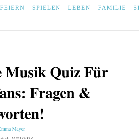
FEIERN
SPIELEN
LEBEN
FAMILIE
S
e Musik Quiz Für
fans: Fragen &
worten!
A
Emma Mayer
u
ated:
24/01/2023