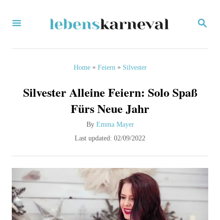
S
S
k
E
i
A
R
p
C
»
»
Home
Feiern
Silvester
H
t
Silvester Alleine Feiern: Solo Spaß
o
Fürs Neue Jahr
C
A
By
Emma Mayer
o
u
P
Last updated:
02/09/2022
n
t
o
h
s
t
o
t
e
r
e
d
n
o
t
n