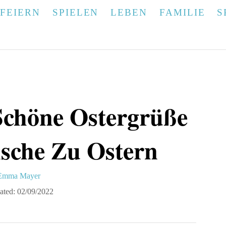
FEIERN
SPIELEN
LEBEN
FAMILIE
S
Schöne Ostergrüße
sche Zu Ostern
A
Emma Mayer
u
ated:
02/09/2022
h