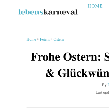
S
HOME
k
i
p
t
»
»
Home
Feiern
Ostern
o
Frohe Ostern: 
C
o
& Glückwün
n
t
By
e
P
Last upd
n
t
o
s
t