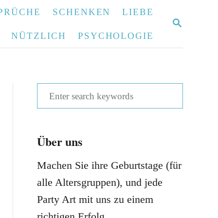
PRÜCHE
SCHENKEN
LIEBE
S
E
NÜTZLICH
PSYCHOLOGIE
A
R
C
H
S
e
a
Über uns
r
c
Machen Sie ihre Geburtstage (für
h
alle Altersgruppen), und jede
f
Party Art mit uns zu einem
o
richtigen Erfolg.