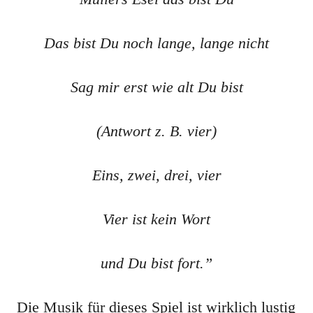
Das bist Du noch lange, lange nicht
Sag mir erst wie alt Du bist
(Antwort z. B. vier)
Eins, zwei, drei, vier
Vier ist kein Wort
und Du bist fort.”
Die Musik für dieses Spiel ist wirklich lustig