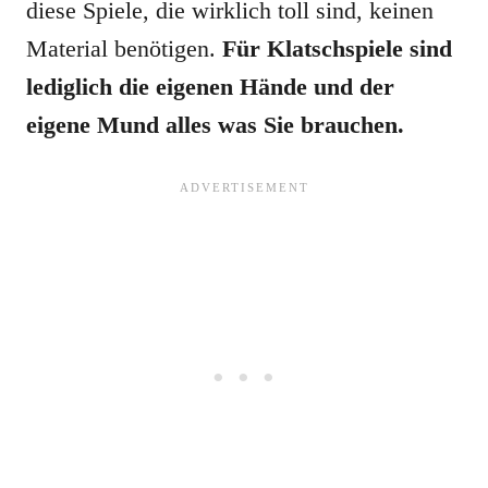
diese Spiele, die wirklich toll sind, keinen
Material benötigen.
Für Klatschspiele sind
lediglich die eigenen Hände und der
eigene Mund alles was Sie brauchen.