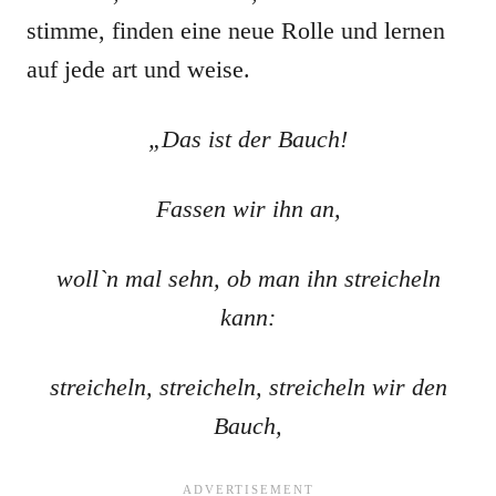
stimme, finden eine neue Rolle und lernen
auf jede art und weise.
„Das ist der Bauch!
Fassen wir ihn an,
woll`n mal sehn, ob man ihn streicheln
kann:
streicheln, streicheln, streicheln wir den
Bauch,