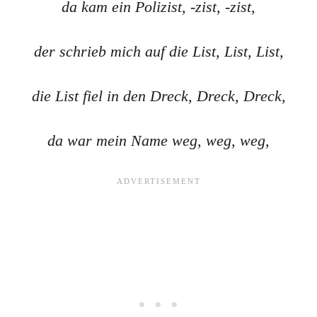
da kam ein Polizist, -zist, -zist,
der schrieb mich auf die List, List, List,
die List fiel in den Dreck, Dreck, Dreck,
da war mein Name weg, weg, weg,