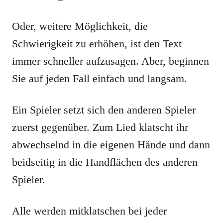
Oder, weitere Möglichkeit, die
Schwierigkeit zu erhöhen, ist den Text
immer schneller aufzusagen. Aber, beginnen
Sie auf jeden Fall einfach und langsam.
Ein Spieler setzt sich den anderen Spieler
zuerst gegenüber. Zum Lied klatscht ihr
abwechselnd in die eigenen Hände und dann
beidseitig in die Handflächen des anderen
Spieler.
Alle werden mitklatschen bei jeder