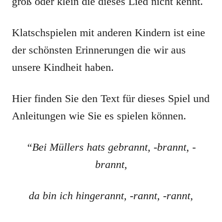
groß oder klein die dieses Lied nicht kennt.
Klatschspielen mit anderen Kindern ist eine
der schönsten Erinnerungen die wir aus
unsere Kindheit haben.
Hier finden Sie den Text für dieses Spiel und
Anleitungen wie Sie es spielen können.
“Bei Müllers hats gebrannt, -brannt, -
brannt,
da bin ich hingerannt, -rannt, -rannt,