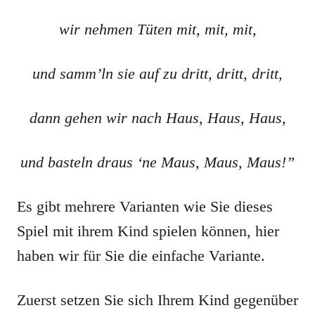
wir nehmen Tüten mit, mit, mit,
und samm’ln sie auf zu dritt, dritt, dritt,
dann gehen wir nach Haus, Haus, Haus,
und basteln draus ‘ne Maus, Maus, Maus!”
Es gibt mehrere Varianten wie Sie dieses
Spiel mit ihrem Kind spielen können, hier
haben wir für Sie die einfache Variante.
Zuerst setzen Sie sich Ihrem Kind gegenüber