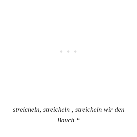
streicheln, streicheln , streicheln wir den
Bauch.“