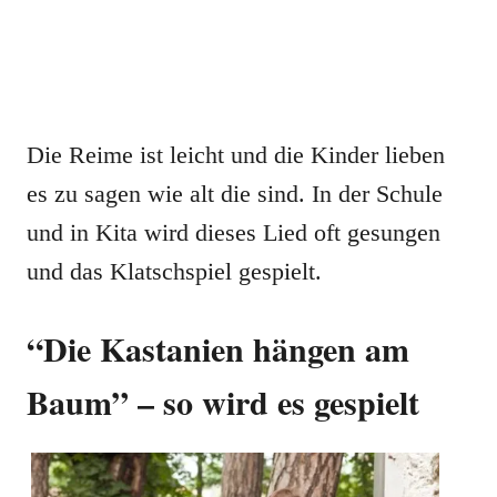
Die Reime ist leicht und die Kinder lieben
es zu sagen wie alt die sind. In der Schule
und in Kita wird dieses Lied oft gesungen
und das Klatschspiel gespielt.
“Die Kastanien hängen am
Baum” – so wird es gespielt