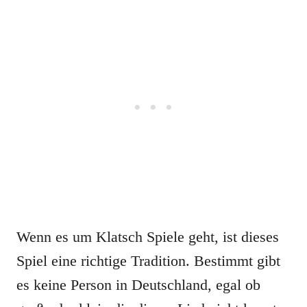
Wenn es um Klatsch Spiele geht, ist dieses
Spiel eine richtige Tradition. Bestimmt gibt
es keine Person in Deutschland, egal ob