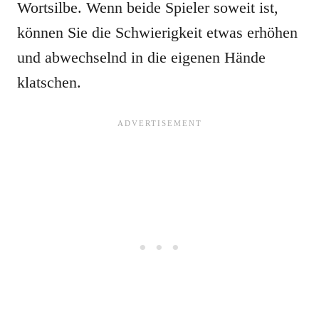
Wortsilbe. Wenn beide Spieler soweit ist,
können Sie die Schwierigkeit etwas erhöhen
und abwechselnd in die eigenen Hände
klatschen.