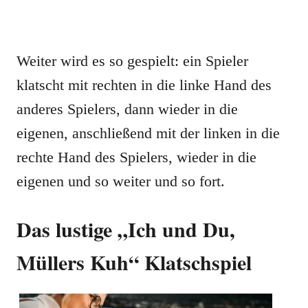
Weiter wird es so gespielt: ein Spieler
klatscht mit rechten in die linke Hand des
anderes Spielers, dann wieder in die
eigenen, anschließend mit der linken in die
rechte Hand des Spielers, wieder in die
eigenen und so weiter und so fort.
Das lustige „Ich und Du,
Müllers Kuh“ Klatschspiel