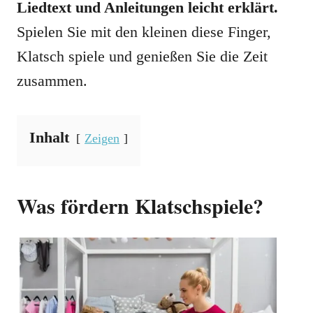
Liedtext und Anleitungen leicht erklärt.
Spielen Sie mit den kleinen diese Finger,
Klatsch spiele und genießen Sie die Zeit
zusammen.
Inhalt
Zeigen
Was fördern Klatschspiele?