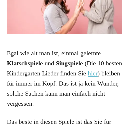
Egal wie alt man ist, einmal gelernte
Klatschspiele
und
Singspiele
(Die 10 besten
Kindergarten Lieder finden Sie
hier
) bleiben
für immer im Kopf. Das ist ja kein Wunder,
solche Sachen kann man einfach nicht
vergessen.
Das beste in diesen Spiele ist das Sie für