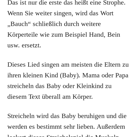
Das ist nur die erste das heißt eine Strophe.
Wenn Sie weiter singen, wird das Wort
„Bauch“ schließlich durch weitere
Körperteile wie zum Beispiel Hand, Bein
usw. ersetzt.
Dieses Lied singen am meisten die Eltern zu
ihren kleinen Kind (Baby). Mama oder Papa
streicheln das Baby oder Kleinkind zu
diesem Text überall am Körper.
Streicheln wird das Baby beruhigen und die
werden es bestimmt sehr lieben. Außerdem