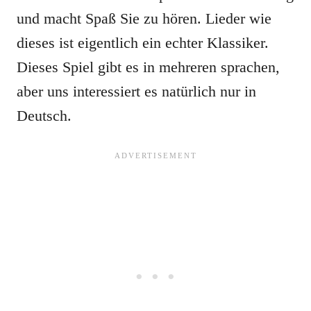
und macht Spaß Sie zu hören. Lieder wie
dieses ist eigentlich ein echter Klassiker.
Dieses Spiel gibt es in mehreren sprachen,
aber uns interessiert es natürlich nur in
Deutsch.