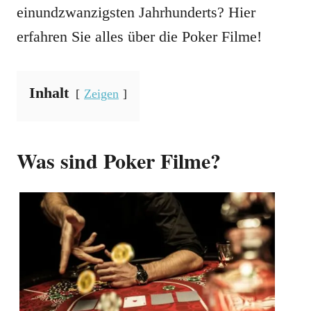
einundzwanzigsten Jahrhunderts? Hier
erfahren Sie alles über die Poker Filme!
Inhalt
Zeigen
Was sind Poker Filme?