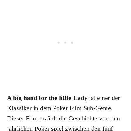
A big hand for the little Lady
ist einer der
Klassiker in dem Poker Film Sub-Genre.
Dieser Film erzählt die Geschichte von den
jährlichen Poker spiel zwischen den fünf