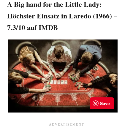
A Big hand for the Little Lady:
Höchster Einsatz in Laredo
(1966) –
7.3/10 auf IMDB