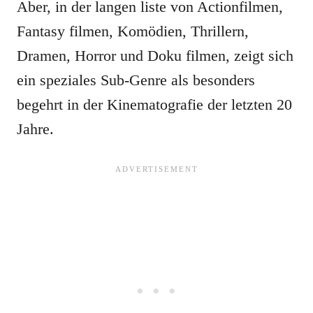
Aber, in der langen liste von Actionfilmen,
Fantasy filmen, Komödien, Thrillern,
Dramen, Horror und Doku filmen, zeigt sich
ein speziales Sub-Genre als besonders
begehrt in der Kinematografie der letzten 20
Jahre.