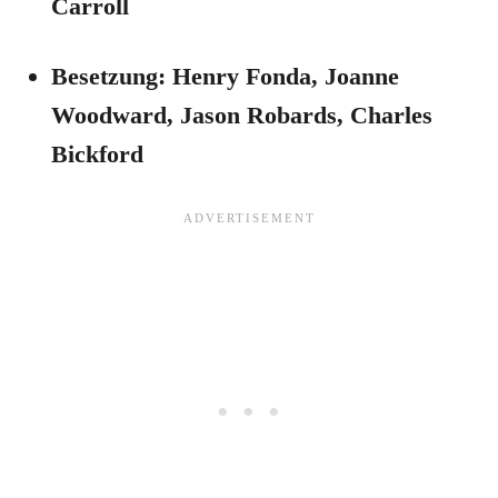
Carroll
Besetzung: Henry Fonda, Joanne
Woodward, Jason Robards, Charles
Bickford