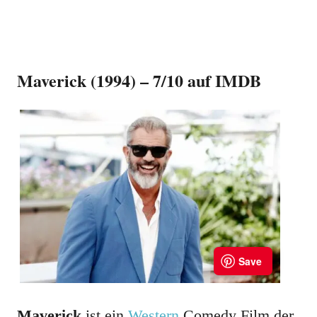
Maverick (1994) –
7/10 auf IMDB
Maverick
ist ein
Western
Comedy Film der