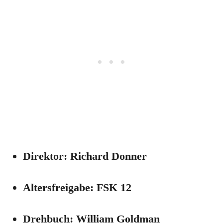
Direktor: Richard Donner
Altersfreigabe: FSK 12
Drehbuch: William Goldman