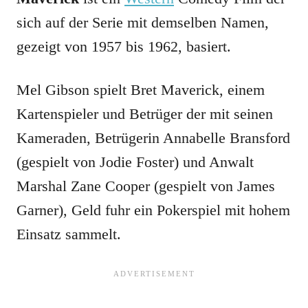
sich auf der Serie mit demselben Namen,
gezeigt von 1957 bis 1962, basiert.
Mel Gibson spielt Bret Maverick, einem
Kartenspieler und Betrüger der mit seinen
Kameraden, Betrügerin Annabelle Bransford
(gespielt von Jodie Foster) und Anwalt
Marshal Zane Cooper (gespielt von James
Garner), Geld fuhr ein Pokerspiel mit hohem
Einsatz sammelt.