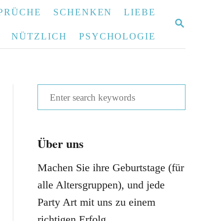
PRÜCHE
SCHENKEN
LIEBE
S
E
NÜTZLICH
PSYCHOLOGIE
A
R
C
H
S
e
a
Über uns
r
c
Machen Sie ihre Geburtstage (für
h
alle Altersgruppen), und jede
f
Party Art mit uns zu einem
o
richtigen Erfolg.