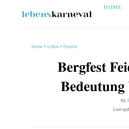
S
HOME
k
i
p
t
»
»
Home
Leben
Freizeit
o
Bergfest Fei
C
o
Bedeutung
n
t
By
e
P
Last upd
n
t
o
s
t