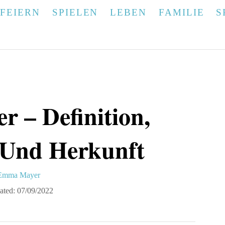
FEIERN
SPIELEN
LEBEN
FAMILIE
S
er – Definition,
 Und Herkunft
A
Emma Mayer
u
ated:
07/09/2022
h