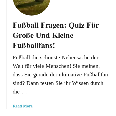
e
e
n
l
!
Q
u
Fußball Fragen: Quiz Für
i
Große Und Kleine
z
F
Fußballfans!
ü
r
Fußball die schönste Nebensache der
D
i
Welt für viele Menschen! Sie meinen,
e
dass Sie gerade der ultimative Fußballfan
G
sind? Dann testen Sie ihr Wissen durch
r
ö
die …
ß
t
a
Read More
e
b
n