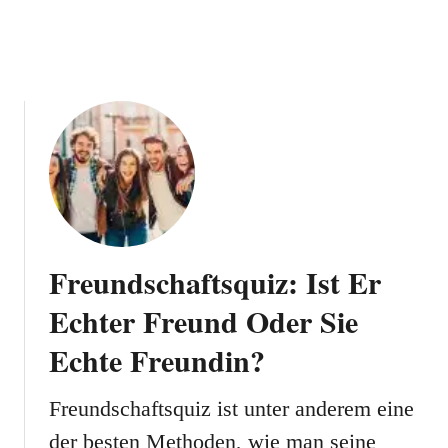
e
t
i
S
n
p
W
a
i
ß
s
G
s
e
e
g
n
e
M
n
i
D
t
Freundschaftsquiz: Ist Er
e
U
m
Echter Freund Oder Sie
n
e
s
n
Echte Freundin?
e
z
r
!
Freundschaftsquiz ist unter anderem eine
e
n
der besten Methoden, wie man seine