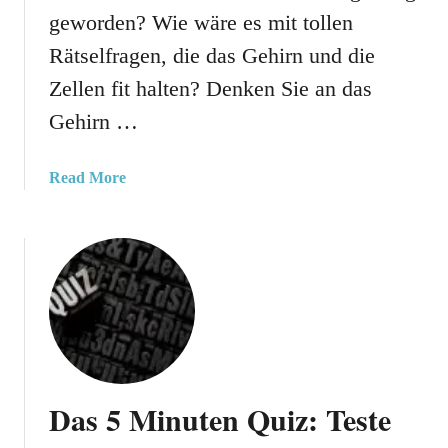
e
H
geworden? Wie wäre es mit tollen
F
a
u
Rätselfragen, die das Gehirn und die
r
ß
Zellen fit halten? Denken Sie an das
r
b
y
Gehirn …
a
P
l
o
l
a
Read More
t
f
b
t
a
o
e
n
u
r
s
t
Q
!
5
u
8
i
N
z
e
F
u
ü
Das 5 Minuten Quiz: Teste
e
r
R
G