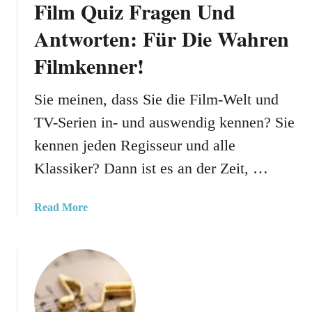
Film Quiz Fragen Und
n
l
Antworten: Für Die Wahren
i
Filmkenner!
c
h
e
Sie meinen, dass Sie die Film-Welt und
F
TV-Serien in- und auswendig kennen? Sie
r
kennen jeden Regisseur und alle
a
g
Klassiker? Dann ist es an der Zeit, …
e
n
a
Read More
:
b
S
o
o
u
E
t
r
F
f
i
ä