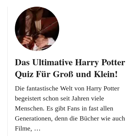
o
F
u
a
t
n
F
s
u
ß
b
a
Das Ultimative Harry Potter
l
l
Quiz Für Groß und Klein!
F
r
Die fantastische Welt von Harry Potter
a
begeistert schon seit Jahren viele
g
e
Menschen. Es gibt Fans in fast allen
n
Generationen, denn die Bücher wie auch
:
Q
Filme, …
u