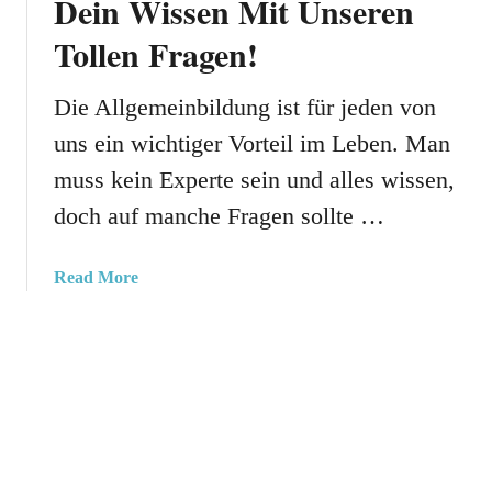
Dein Wissen Mit Unseren
ä
r
Tollen Fragen!
t
o
s
ß
e
Die Allgemeinbildung ist für jeden von
u
l
n
uns ein wichtiger Vorteil im Leben. Man
F
d
muss kein Experte sein und alles wissen,
ü
K
r
l
doch auf manche Fragen sollte …
S
e
e
i
a
Read More
n
n
b
i
!
o
o
u
r
t
e
D
n
a
:
s
G
5