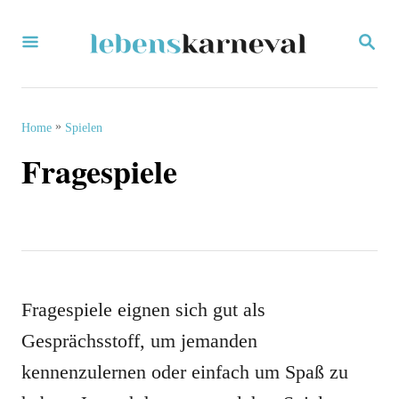
S
S
k
E
i
A
R
p
C
»
Home
Spielen
H
t
Fragespiele
o
C
o
n
t
Fragespiele eignen sich gut als
e
Gesprächsstoff, um jemanden
n
kennenzulernen oder einfach um Spaß zu
t