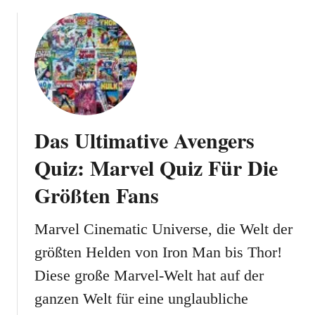
w
o
U
o
u
n
r
t
d
t
D
A
e
a
n
n
s
d
:
U
e
F
l
r
Das Ultimative Avengers
ü
t
e
r
i
!
Quiz: Marvel Quiz Für Die
D
m
Größten Fans
i
a
e
t
W
i
Marvel Cinematic Universe, die Welt der
a
v
größten Helden von Iron Man bis Thor!
h
e
r
Diese große Marvel-Welt hat auf der
M
e
u
ganzen Welt für eine unglaubliche
n
s