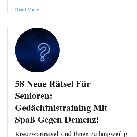
i
a
Read More
z
b
F
o
ü
u
r
t
G
D
r
a
o
s
ß
U
e
l
U
58 Neue Rätsel Für
t
n
i
Senioren:
d
m
K
Gedächtnistraining Mit
a
l
t
Spaß Gegen Demenz!
e
i
i
v
n
Kreuzworträtsel sind Ihnen zu langweilig
e