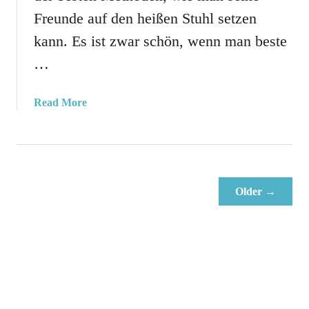
T
Freunde auf den heißen Stuhl setzen
o
kann. Es ist zwar schön, wenn man beste
l
l
…
e
n
a
Read More
F
b
r
o
a
u
g
t
e
F
n
Older →
r
!
e
u
n
d
s
c