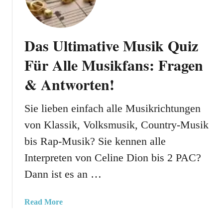
l
h
m
r
Q
s
Das Ultimative Musik Quiz
u
t
i
Für Alle Musikfans: Fragen
D
z
u
& Antworten!
F
M
r
e
a
Sie lieben einfach alle Musikrichtungen
h
g
r
von Klassik, Volksmusik, Country-Musik
e
Ü
bis Rap-Musik? Sie kennen alle
n
b
U
e
Interpreten von Celine Dion bis 2 PAC?
n
r
Dann ist es an …
d
D
A
i
n
a
Read More
c
t
b
h