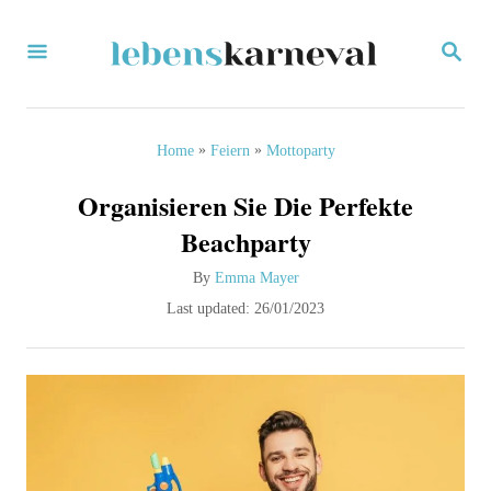
S
S
k
E
i
A
R
p
C
»
»
Home
Feiern
Mottoparty
H
t
Organisieren Sie Die Perfekte
o
Beachparty
C
A
By
Emma Mayer
o
u
P
Last updated:
26/01/2023
n
t
o
h
s
t
o
t
e
r
e
d
n
o
t
n