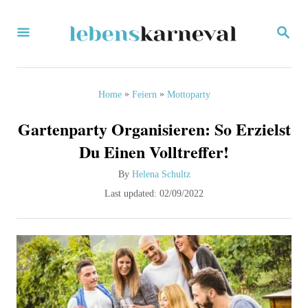
S
S
k
E
i
A
R
p
C
»
»
Home
Feiern
Mottoparty
H
t
Gartenparty Organisieren: So Erzielst
o
Du Einen Volltreffer!
C
A
By
Helena Schultz
o
u
P
Last updated:
02/09/2022
n
t
o
h
s
t
o
t
e
r
e
d
n
o
t
n