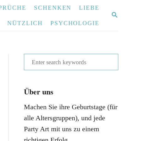
PRÜCHE
SCHENKEN
LIEBE
S
E
NÜTZLICH
PSYCHOLOGIE
A
R
C
H
S
e
a
Über uns
r
c
Machen Sie ihre Geburtstage (für
h
alle Altersgruppen), und jede
f
Party Art mit uns zu einem
o
richtigen Erfolg.