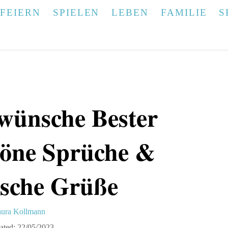
FEIERN
SPIELEN
LEBEN
FAMILIE
S
wünsche Bester
höne Sprüche &
ische Grüße
ura Kollmann
ated:
22/05/2023