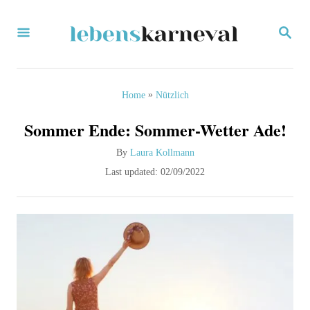
S
S
k
E
i
A
R
p
C
»
Home
Nützlich
H
t
Sommer Ende: Sommer-Wetter Ade!
o
A
By
Laura Kollmann
C
u
P
Last updated:
02/09/2022
o
t
o
h
n
s
o
t
t
r
e
e
d
o
n
n
t