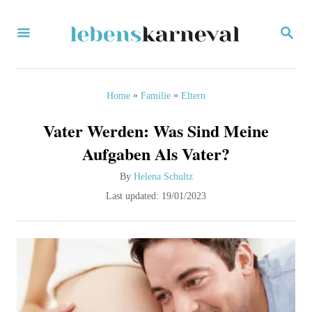
S
S
k
E
i
A
R
p
C
»
»
Home
Familie
Eltern
H
t
Vater Werden: Was Sind Meine
o
Aufgaben Als Vater?
C
A
By
Helena Schultz
o
u
P
Last updated:
19/01/2023
n
t
o
h
s
t
o
t
e
r
e
d
n
o
t
n