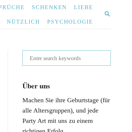
PRÜCHE
SCHENKEN
LIEBE
S
E
NÜTZLICH
PSYCHOLOGIE
A
R
C
H
S
e
a
Über uns
r
c
Machen Sie ihre Geburtstage (für
h
alle Altersgruppen), und jede
f
Party Art mit uns zu einem
o
richtigen Erfolg.