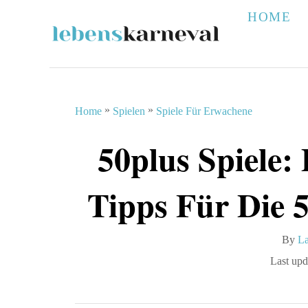
S
HOME
k
i
p
t
»
»
Home
Spielen
Spiele Für Erwachene
o
50plus Spiele: 
C
o
Tipps Für Die 
n
t
A
By
La
e
u
P
Last upd
n
t
o
h
s
t