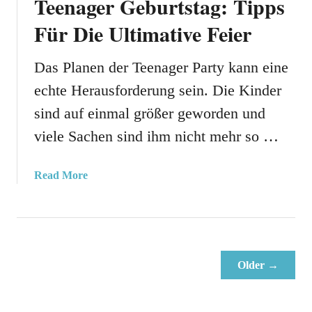
Teenager Geburtstag: Tipps
G
Für Die Ultimative Feier
e
s
c
Das Planen der Teenager Party kann eine
h
echte Herausforderung sein. Die Kinder
e
sind auf einmal größer geworden und
n
k
viele Sachen sind ihm nicht mehr so …
e
U
a
Read More
n
b
d
o
P
u
a
t
r
T
t
Older →
e
y
e
o
n