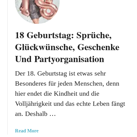
s
0
h
c
G
e
h
e
,
e
b
S
n
18 Geburtstag: Sprüche,
u
p
k
r
Glückwünsche, Geschenke
r
i
t
ü
d
Und Partyorganisation
s
c
e
t
h
e
a
Der 18. Geburtstag ist etwas sehr
e
n
g
U
Besonderes für jeden Menschen, denn
:
n
hier endet die Kindheit und die
T
d
o
T
Volljährigkeit und das echte Leben fängt
l
o
an. Deshalb …
l
l
e
l
I
a
Read More
e
d