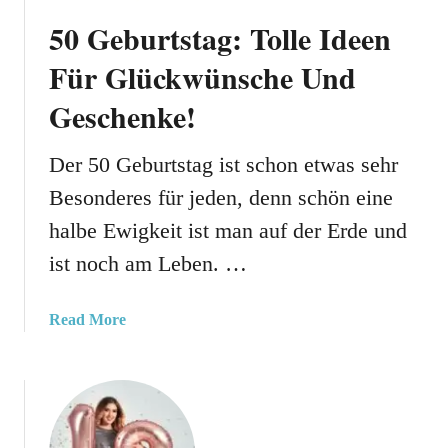
b
n
50 Geburtstag: Tolle Ideen
u
s
r
Für Glückwünsche Und
c
t
h
Geschenke!
s
e
t
,
a
Der 50 Geburtstag ist schon etwas sehr
S
g
p
Besonderes für jeden, denn schön eine
:
r
halbe Ewigkeit ist man auf der Erde und
G
ü
l
c
ist noch am Leben. …
ü
h
c
e
a
Read More
k
U
b
w
n
o
ü
d
u
n
G
t
s
e
5
c