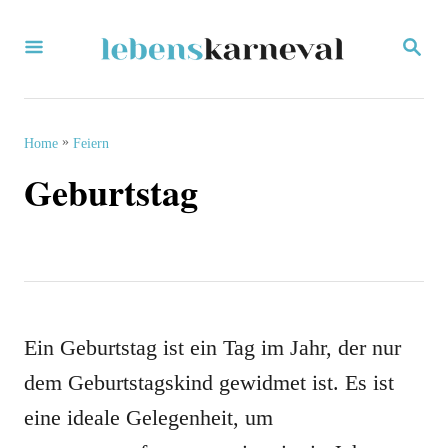
S
S
k
E
i
A
R
p
C
»
Home
Feiern
H
t
Geburtstag
o
C
o
n
t
Ein Geburtstag ist ein Tag im Jahr, der nur
e
dem Geburtstagskind gewidmet ist. Es ist
n
eine ideale Gelegenheit, um
t