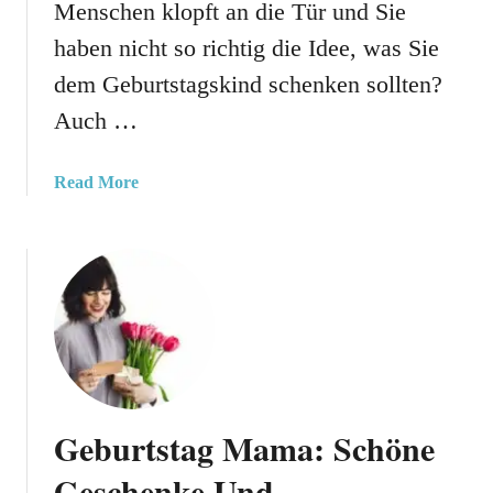
Menschen klopft an die Tür und Sie
T
i
o
haben nicht so richtig die Idee, was Sie
n
l
l
dem Geburtstagskind schenken sollten?
l
a
Auch …
e
d
G
u
e
n
a
Read More
s
g
b
c
T
o
h
e
u
e
x
t
n
t
8
k
:
0
i
O
G
d
r
e
e
i
b
Geburtstag Mama: Schöne
e
g
u
n
i
r
Geschenke Und