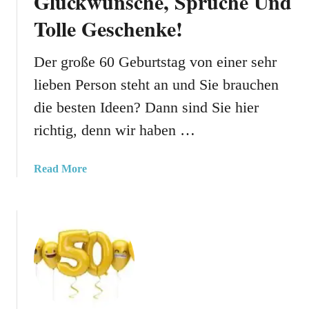
Glückwünsche, Sprüche Und
t
Tolle Geschenke!
s
t
a
Der große 60 Geburtstag von einer sehr
g
lieben Person steht an und Sie brauchen
:
die besten Ideen? Dann sind Sie hier
G
e
richtig, denn wir haben …
b
u
a
Read More
r
b
t
o
s
u
t
t
a
6
g
0
s
G
w
e
ü