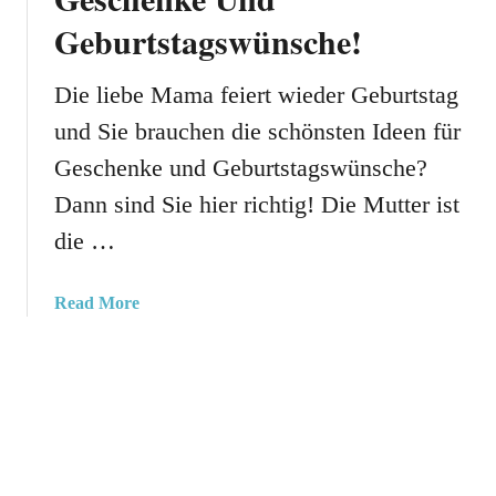
n
t
Geburtstagswünsche!
e
s
l
t
l
a
Die liebe Mama feiert wieder Geburtstag
e
g
und Sie brauchen die schönsten Ideen für
T
:
e
Geschenke und Geburtstagswünsche?
D
x
i
Dann sind Sie hier richtig! Die Mutter ist
t
e
die …
e
B
U
e
n
s
a
Read More
d
t
b
S
e
o
c
n
u
h
G
t
ö
e
G
n
s
e
e
c
b