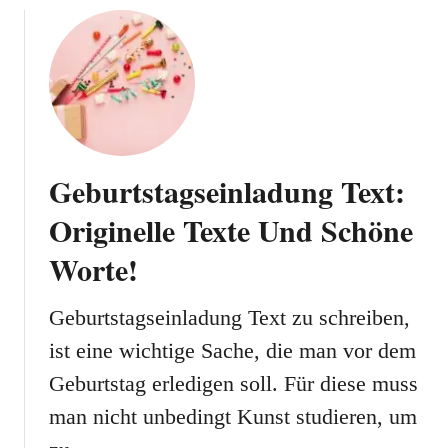
u
t
2
5
.
G
e
Geburtstagseinladung Text:
b
u
Originelle Texte Und Schöne
r
Worte!
t
s
t
Geburtstagseinladung Text zu schreiben,
a
ist eine wichtige Sache, die man vor dem
g
Geburtstag erledigen soll. Für diese muss
:
T
man nicht unbedingt Kunst studieren, um
i