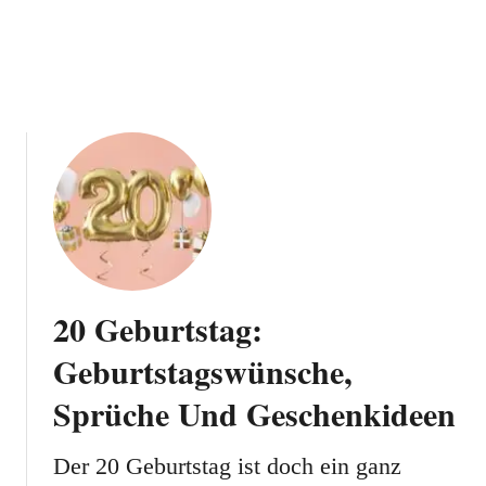
G
n
e
s
s
c
c
h
h
e
e
!
n
k
e
U
n
d
G
20 Geburtstag:
e
Geburtstagswünsche,
b
u
Sprüche Und Geschenkideen
r
t
Der 20 Geburtstag ist doch ein ganz
s