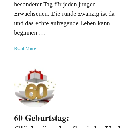
t
besonderer Tag für jeden jungen
a
Erwachsenen. Die runde zwanzig ist da
g
und das echte aufregende Leben kann
s
w
beginnen …
ü
n
a
Read More
s
b
c
o
h
u
e
t
!
2
0
G
e
b
60 Geburtstag:
u
r