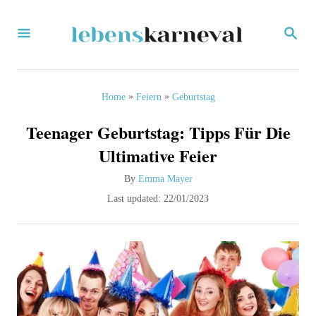
S
S
k
E
i
A
R
p
C
»
»
Home
Feiern
Geburtstag
H
t
Teenager Geburtstag: Tipps Für Die
o
Ultimative Feier
C
A
By
Emma Mayer
o
u
P
Last updated:
22/01/2023
n
t
o
h
s
t
o
t
e
r
e
d
n
o
t
n