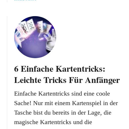
k
b
o
o
p
u
f
t
L
C
e
a
r
n
n
a
e
s
n
6 Einfache Kartentricks:
t
!
a
Leichte Tricks Für Anfänger
:
S
Einfache Kartentricks sind eine coole
p
Sache! Nur mit einem Kartenspiel in der
i
e
Tasche bist du bereits in der Lage, die
l
magische Kartentricks und die
r