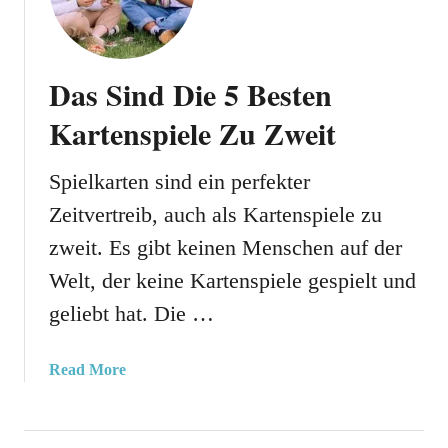
r
i
c
k
Das Sind Die 5 Besten
s
Kartenspiele Zu Zweit
F
ü
r
Spielkarten sind ein perfekter
A
Zeitvertreib, auch als Kartenspiele zu
n
zweit. Es gibt keinen Menschen auf der
f
ä
Welt, der keine Kartenspiele gespielt und
n
geliebt hat. Die …
g
e
r
a
Read More
b
o
u