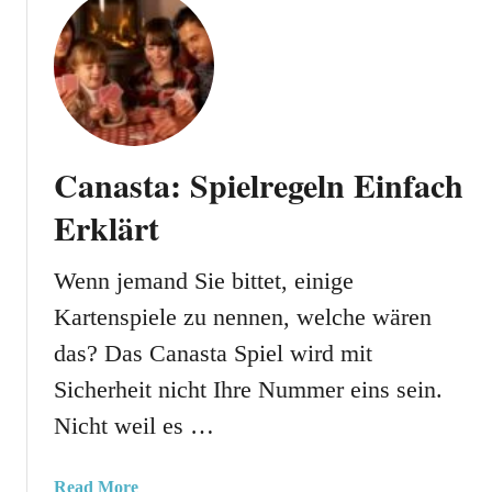
i
t
e
K
l
a
a
r
n
t
l
e
Canasta: Spielregeln Einfach
e
n
i
s
Erklärt
t
p
u
i
Wenn jemand Sie bittet, einige
n
e
g
Kartenspiele zu nennen, welche wären
l
e
D
das? Das Canasta Spiel wird mit
n
o
Sicherheit nicht Ihre Nummer eins sein.
p
p
Nicht weil es …
e
l
a
Read More