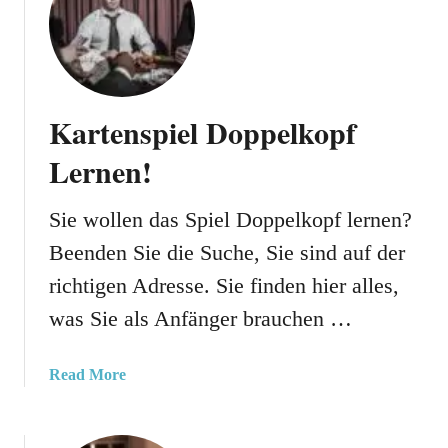
E
l
f
e
r
Kartenspiel Doppelkopf
R
a
Lernen!
u
s
Sie wollen das Spiel Doppelkopf lernen?
:
Beenden Sie die Suche, Sie sind auf der
R
e
richtigen Adresse. Sie finden hier alles,
g
was Sie als Anfänger brauchen …
e
l
n
a
Read More
&
b
S
o
p
u