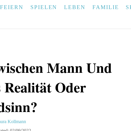
FEIERN
SPIELEN
LEBEN
FAMILIE
S
Zwischen Mann Und
s Realität Oder
dsinn?
ura Kollmann
ated:
02/09/2022