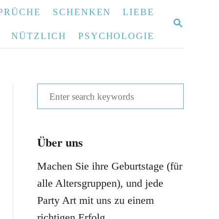
PRÜCHE
SCHENKEN
LIEBE
S
E
NÜTZLICH
PSYCHOLOGIE
A
R
C
H
S
e
a
Über uns
r
c
Machen Sie ihre Geburtstage (für
h
alle Altersgruppen), und jede
f
Party Art mit uns zu einem
o
richtigen Erfolg.