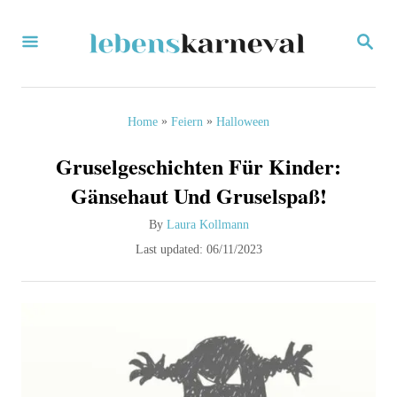
S
S
k
E
i
A
R
p
C
»
»
Home
Feiern
Halloween
H
t
Gruselgeschichten Für Kinder:
o
Gänsehaut Und Gruselspaß!
C
A
By
Laura Kollmann
o
u
P
Last updated:
06/11/2023
n
t
o
h
s
t
o
t
e
r
e
d
n
o
t
n