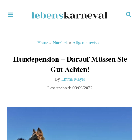
S
S
k
E
i
A
R
p
C
»
»
Home
Nützlich
Allgemeinwissen
H
t
Hundepension – Darauf Müssen Sie
o
Gut Achten!
C
A
By
Emma Mayer
o
u
P
Last updated:
09/09/2022
n
t
o
h
s
t
o
t
e
r
e
d
n
o
t
n