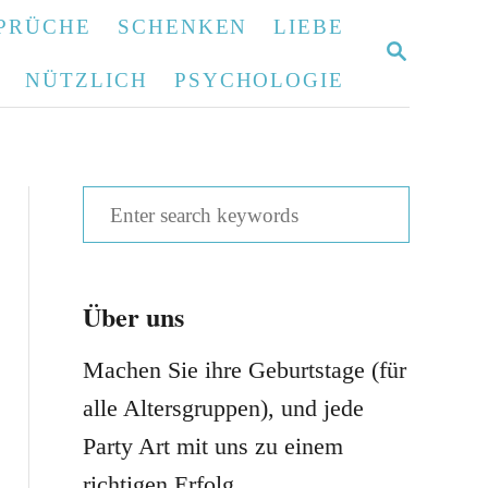
PRÜCHE
SCHENKEN
LIEBE
S
E
NÜTZLICH
PSYCHOLOGIE
A
R
C
H
S
e
a
Über uns
r
c
Machen Sie ihre Geburtstage (für
h
alle Altersgruppen), und jede
f
Party Art mit uns zu einem
o
richtigen Erfolg.