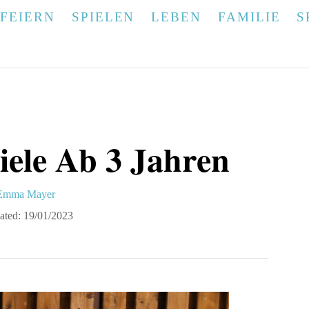
FEIERN
SPIELEN
LEBEN
FAMILIE
S
iele Ab 3 Jahren
A
Emma Mayer
u
ated:
19/01/2023
h
o