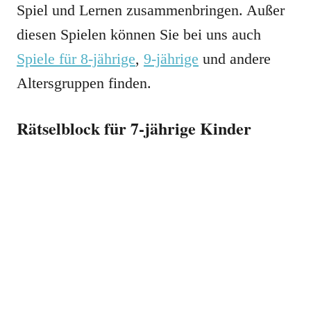
Spiel und Lernen zusammenbringen. Außer
diesen Spielen können Sie bei uns auch
Spiele für 8-jährige
,
9-jährige
und andere
Altersgruppen finden.
Rätselblock für 7-jährige Kinder