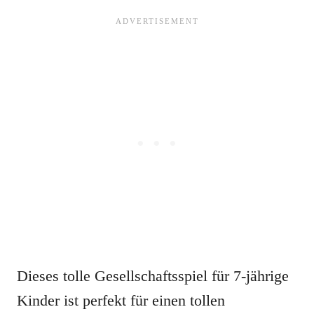
Dieses tolle Gesellschaftsspiel für 7-jährige
Kinder ist perfekt für einen tollen