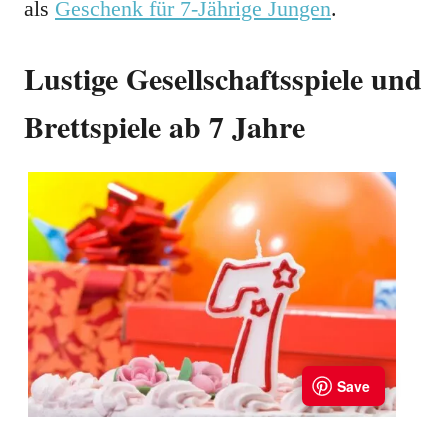
als
Geschenk für 7-Jährige Jungen
.
Lustige Gesellschaftsspiele und
Brettspiele ab 7 Jahre