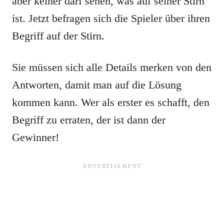
aber keiner darf sehen, was auf seiner Stirn
ist. Jetzt befragen sich die Spieler über ihren
Begriff auf der Stirn.
Sie müssen sich alle Details merken von den
Antworten, damit man auf die Lösung
kommen kann. Wer als erster es schafft, den
Begriff zu erraten, der ist dann der
Gewinner!