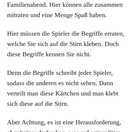
Familienabend. Hier können alle zusammen
mitraten und eine Menge Spaß haben.
Hier müssen die Spieler die Begriffe erraten,
welche Sie sich auf die Stirn kleben. Doch
diese Begriffe kennen Sie nicht.
Denn die Begriffe schreibt jeder Spieler,
sodass die anderen es nicht sehen. Dann
verteilt man diese Kärtchen und man klebt
sich diese auf die Stirn.
Aber Achtung, es ist eine Herausforderung,