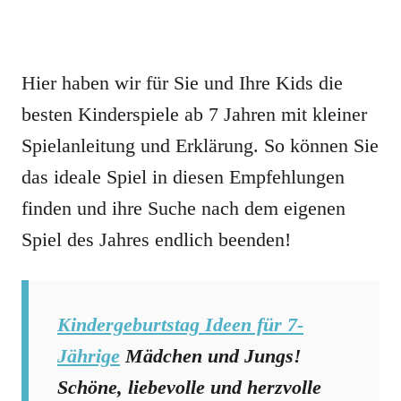
Hier haben wir für Sie und Ihre Kids die
besten Kinderspiele ab 7 Jahren mit kleiner
Spielanleitung und Erklärung. So können Sie
das ideale Spiel in diesen Empfehlungen
finden und ihre Suche nach dem eigenen
Spiel des Jahres endlich beenden!
Kindergeburtstag Ideen für 7-
Jährige
Mädchen und Jungs!
Schöne, liebevolle und herzvolle