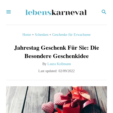
S
S
k
E
i
A
R
p
C
»
»
Home
Schenken
Geschenke für Erwachsene
H
t
Jahrestag Geschenk Für Sie: Die
o
Besondere Geschenkidee
C
A
By
Laura Kollmann
o
u
P
Last updated:
02/09/2022
n
t
o
h
s
t
o
t
e
r
e
d
n
o
t
n