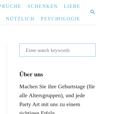
PRÜCHE
SCHENKEN
LIEBE
S
E
NÜTZLICH
PSYCHOLOGIE
A
R
C
H
S
e
a
Über uns
r
c
Machen Sie ihre Geburtstage (für
h
alle Altersgruppen), und jede
f
Party Art mit uns zu einem
o
richtigen Erfolg.