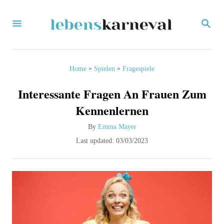
S
S
k
E
i
A
R
p
C
»
»
Home
Spielen
Fragespiele
H
t
Interessante Fragen An Frauen Zum
o
Kennenlernen
C
A
By
Emma Mayer
o
u
P
Last updated:
03/03/2023
n
t
o
h
s
t
o
t
e
r
e
d
n
o
t
n