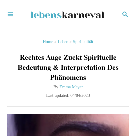
S
S
k
E
i
A
R
p
C
»
»
Home
Leben
Spiritualität
H
t
Rechtes Auge Zuckt Spirituelle
o
Bedeutung & Interpretation Des
C
Phänomens
o
A
By
Emma Mayer
n
u
P
Last updated:
04/04/2023
t
t
o
h
s
e
o
t
n
r
e
d
t