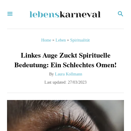
S
S
k
E
i
A
R
p
C
»
»
Home
Leben
Spiritualität
H
t
Linkes Auge Zuckt Spirituelle
o
Bedeutung: Ein Schlechtes Omen!
C
A
By
Laura Kollmann
o
u
P
Last updated:
27/03/2023
n
t
o
h
s
t
o
t
e
r
e
d
n
o
t
n