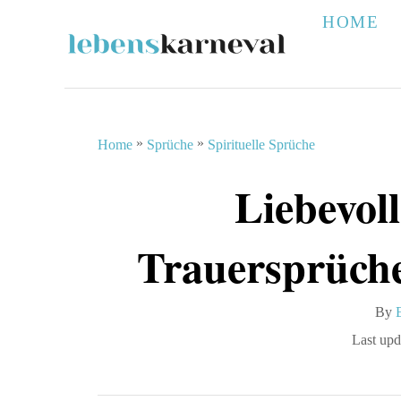
S
HOME
k
i
p
t
»
»
Home
Sprüche
Spirituelle Sprüche
o
Liebevol
C
o
Trauersprüch
n
t
By
e
P
Last upd
n
t
o
s
t