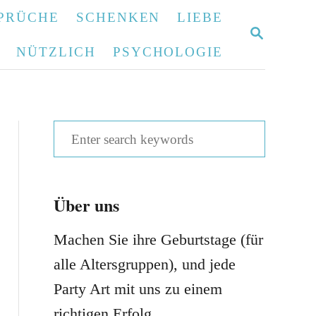
PRÜCHE
SCHENKEN
LIEBE
S
E
NÜTZLICH
PSYCHOLOGIE
A
R
C
H
S
e
a
Über uns
r
c
Machen Sie ihre Geburtstage (für
h
alle Altersgruppen), und jede
f
Party Art mit uns zu einem
o
richtigen Erfolg.