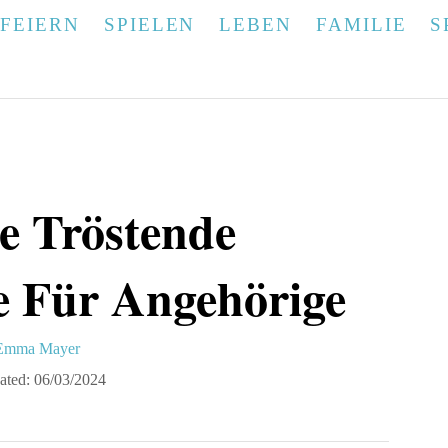
FEIERN
SPIELEN
LEBEN
FAMILIE
S
le Tröstende
e Für Angehörige
A
Emma Mayer
u
ated:
06/03/2024
h