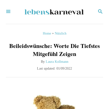
S
S
k
E
i
A
R
p
C
»
Home
Nützlich
H
t
Beileidswünsche: Worte Die Tiefstes
o
Mitgefühl Zeigen
C
A
By
Laura Kollmann
o
u
P
Last updated:
01/09/2022
n
t
o
h
s
t
o
t
e
r
e
d
n
o
t
n