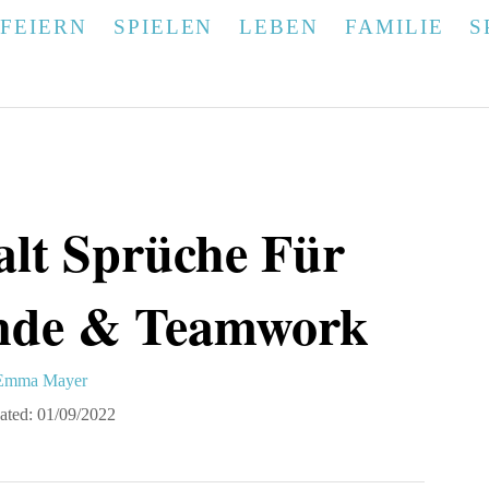
FEIERN
SPIELEN
LEBEN
FAMILIE
S
lt Sprüche Für
unde & Teamwork
A
Emma Mayer
u
ated:
01/09/2022
h