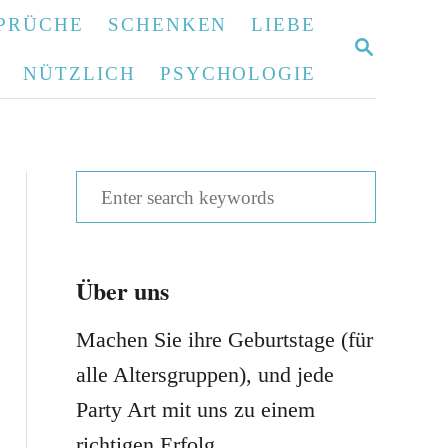
PRÜCHE
SCHENKEN
LIEBE
S
E
NÜTZLICH
PSYCHOLOGIE
A
R
C
H
S
e
a
Über uns
r
c
Machen Sie ihre Geburtstage (für
h
alle Altersgruppen), und jede
f
Party Art mit uns zu einem
o
richtigen Erfolg.