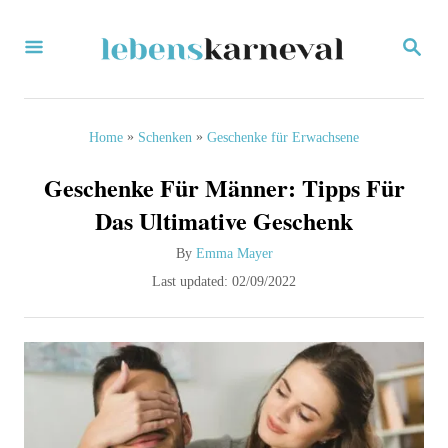
S
S
k
E
i
A
R
p
C
»
»
Home
Schenken
Geschenke für Erwachsene
H
t
Geschenke Für Männer: Tipps Für
o
Das Ultimative Geschenk
C
A
By
Emma Mayer
o
u
P
Last updated:
02/09/2022
n
t
o
h
s
t
o
t
e
r
e
d
n
o
t
n