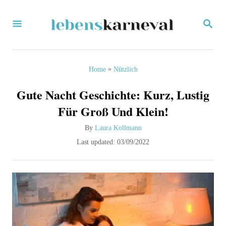
S
S
k
E
i
A
R
p
C
»
Home
Nützlich
H
t
Gute Nacht Geschichte: Kurz, Lustig
o
Für Groß Und Klein!
C
A
By
Laura Kollmann
o
u
P
Last updated:
03/09/2022
n
t
o
h
s
t
o
t
e
r
e
d
n
o
t
n