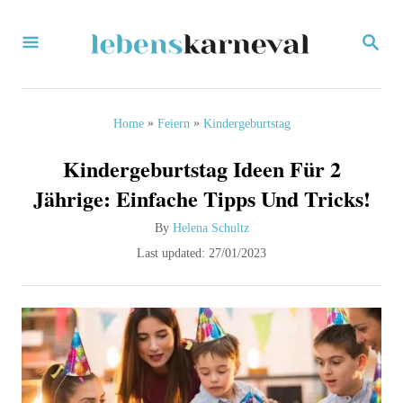
S
S
k
E
i
A
R
p
C
»
»
Home
Feiern
Kindergeburtstag
H
t
Kindergeburtstag Ideen Für 2
o
Jährige: Einfache Tipps Und Tricks!
C
A
By
Helena Schultz
o
u
P
Last updated:
27/01/2023
n
t
o
h
s
t
o
t
e
r
e
d
n
o
t
n