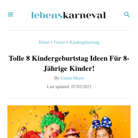
S
S
k
E
i
A
R
p
C
»
»
Home
Feiern
Kindergeburtstag
H
t
Tolle 8 Kindergeburtstag Ideen Für 8-
o
Jährige Kinder!
C
A
By
Emma Mayer
o
u
P
Last updated:
07/02/2023
n
t
o
h
s
t
o
t
e
r
e
d
n
o
t
n