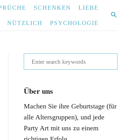
PRÜCHE
SCHENKEN
LIEBE
S
E
NÜTZLICH
PSYCHOLOGIE
A
R
C
H
S
e
a
Über uns
r
c
Machen Sie ihre Geburtstage (für
h
alle Altersgruppen), und jede
f
Party Art mit uns zu einem
o
richtigen Erfolg.