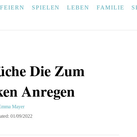
FEIERN
SPIELEN
LEBEN
FAMILIE
S
üche Die Zum
ken Anregen
A
Emma Mayer
u
ated:
01/09/2022
h