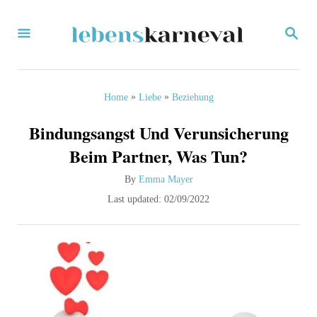
S
S
k
E
i
A
R
p
C
»
»
Home
Liebe
Beziehung
H
t
Bindungsangst Und Verunsicherung
o
Beim Partner, Was Tun?
C
A
By
Emma Mayer
o
u
P
Last updated:
02/09/2022
n
t
o
h
s
t
o
t
e
r
e
d
n
o
t
n