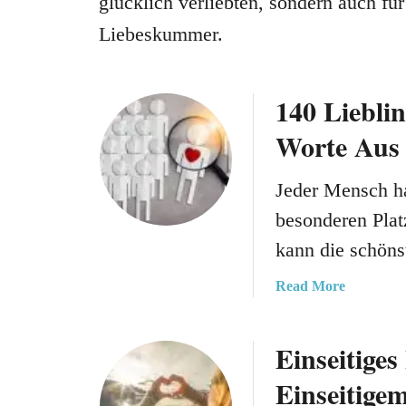
glücklich verliebten, sondern auch 
Liebeskummer.
140 Liebli
Worte Aus
Jeder Mensch ha
besonderen Plat
kann die schöns
a
Read More
b
o
Einseitige
u
t
Einseitige
1