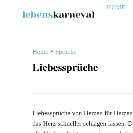
S
HOME
k
i
p
t
»
Home
Sprüche
o
Liebessprüche
C
o
n
t
e
Liebessprüche von Herzen für Herzen. 
n
das Herz schneller schlagen lassen. D
t