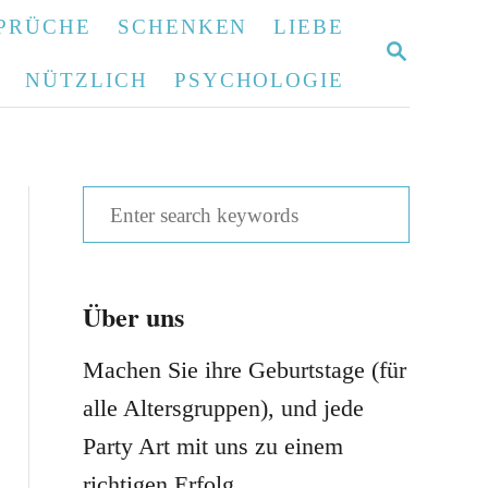
PRÜCHE
SCHENKEN
LIEBE
S
E
NÜTZLICH
PSYCHOLOGIE
A
R
C
H
S
e
a
Über uns
r
c
Machen Sie ihre Geburtstage (für
h
alle Altersgruppen), und jede
f
Party Art mit uns zu einem
o
richtigen Erfolg.