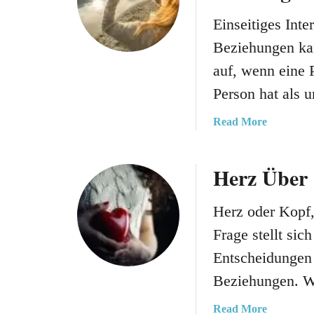
4
Einseitiges Int
0
L
Beziehungen kan
i
auf, wenn eine 
e
Person hat als 
b
l
a
Read More
i
b
n
o
g
Herz Über
u
s
t
m
E
Herz oder Kopf
e
i
n
Frage stellt sic
n
s
Entscheidungen
s
c
e
h
Beziehungen. W
i
S
t
a
Read More
p