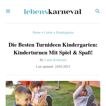
S
S
k
E
i
A
R
p
C
»
»
Home
Leben
Kindergarten
H
t
Die Besten Turnideen Kindergarten:
o
Kinderturnen Mit Spiel & Spaß!
C
A
By
Laura Kollmann
o
u
P
Last updated:
24/01/2023
n
t
o
h
s
t
o
t
e
r
e
d
n
o
t
n