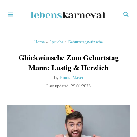
S
S
k
E
i
A
R
p
C
»
»
Home
Sprüche
Geburtstagswünsche
H
t
Glückwünsche Zum Geburtstag
o
Mann: Lustig & Herzlich
C
A
By
Emma Mayer
o
u
P
Last updated:
29/01/2023
n
t
o
h
s
t
o
t
e
r
e
d
n
o
t
n