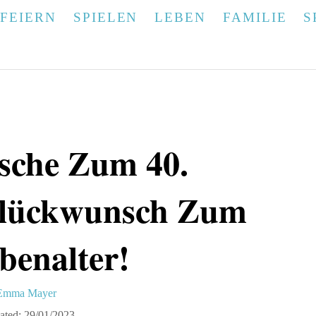
FEIERN
SPIELEN
LEBEN
FAMILIE
S
sche Zum 40.
Glückwunsch Zum
benalter!
A
Emma Mayer
u
ated:
29/01/2023