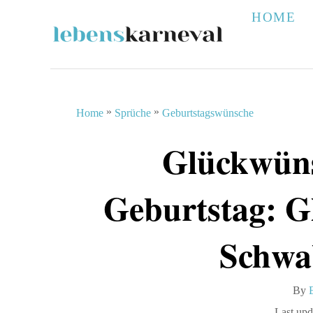
S
HOME
k
i
p
t
»
»
Home
Sprüche
Geburtstagswünsche
o
Glückwün
C
o
Geburtstag: 
n
t
Schwa
e
n
By
t
P
Last upd