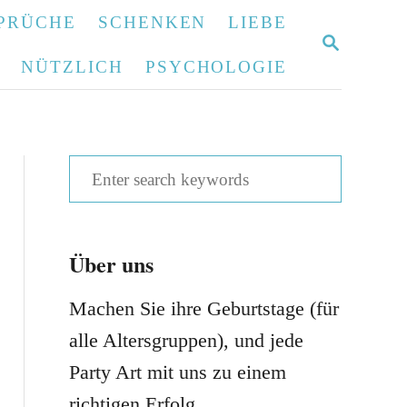
PRÜCHE
SCHENKEN
LIEBE
S
E
NÜTZLICH
PSYCHOLOGIE
A
R
C
H
S
e
a
Über uns
r
c
Machen Sie ihre Geburtstage (für
h
alle Altersgruppen), und jede
f
Party Art mit uns zu einem
o
richtigen Erfolg.