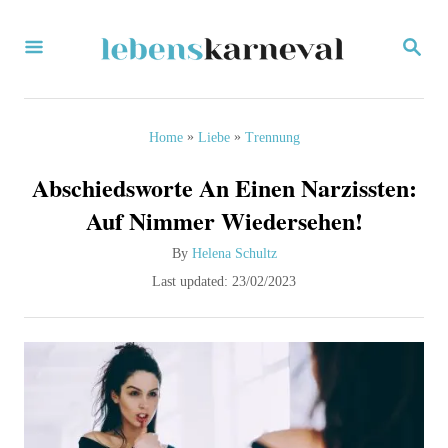
S
S
k
E
i
A
R
p
C
»
»
Home
Liebe
Trennung
H
t
Abschiedsworte An Einen Narzissten:
o
Auf Nimmer Wiedersehen!
C
A
By
Helena Schultz
o
u
P
Last updated:
23/02/2023
n
t
o
h
s
t
o
t
e
r
e
d
n
o
t
n